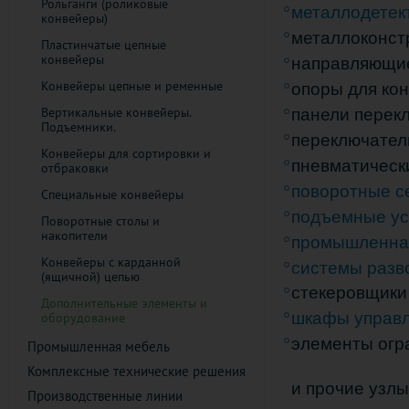
Рольганги (роликовые
металлодетек
конвейеры)
металлоконст
Пластинчатые цепные
конвейеры
направляющие
Конвейеры цепные и ременные
опоры для ко
Вертикальные конвейеры.
панели перек
Подъемники.
переключател
Конвейеры для сортировки и
пневматическ
отбраковки
поворотные с
Cпециальные конвейеры
подъемные ус
Поворотные столы и
накопители
промышленная
Конвейеры с карданной
системы разв
(ящичной) цепью
стекеровщики
Дополнительные элементы и
шкафы управ
оборудование
элементы огр
Промышленная мебель
Комплексные технические решения
и прочие узл
Производственные линии