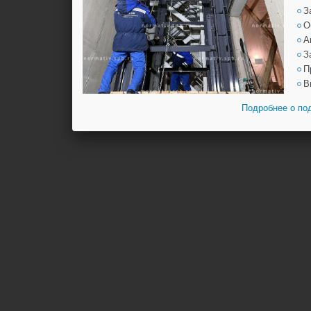
З
О
А
З
П
В
Подробнее о по