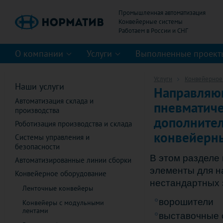
Промышленная автоматизация
Конвейерные системы
О компании
Услуги
Выполненные проект
Услуги
Конвейерное
Наши услуги
Направляющ
Автоматизация склада и
пневматиче
производства
дополнител
Роботизация производства и склада
конвейерн
Системы управления и
безопасности
В этом разделе
Автоматизированные линии сборки
элементы для н
Конвейерное оборудование
нестандартных 
Ленточные конвейеры
ворошители
Конвейеры с модульными
лентами
выставочные 