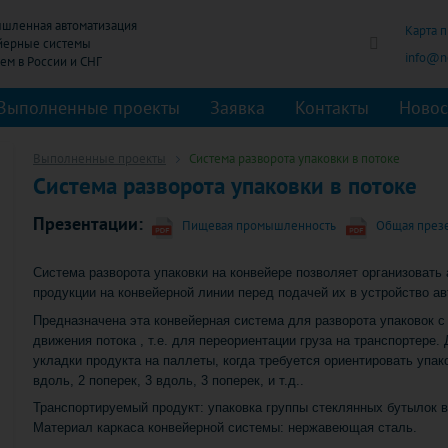
шленная автоматизация
Карта 
йерные системы
info@no
Выполненные проекты
Заявка
Контакты
Новос
Выполненные проекты
Система разворота упаковки в потоке
Система разворота упаковки в потоке
Презентации:
Пищевая промышленность
Общая презе
Система разворота упаковки на конвейере позволяет организовать
продукции на конвейерной линии перед подачей их в устройство а
Предназначена эта конвейерная система для разворота упаковок с
движения потока , т.е. для переориентации груза на транспортере
укладки продукта на паллеты, когда требуется ориентировать упако
вдоль, 2 поперек, 3 вдоль, 3 поперек, и т.д..
Транспортируемый продукт: упаковка группы стеклянных бутылок 
Материал каркаса конвейерной системы: нержавеющая сталь.