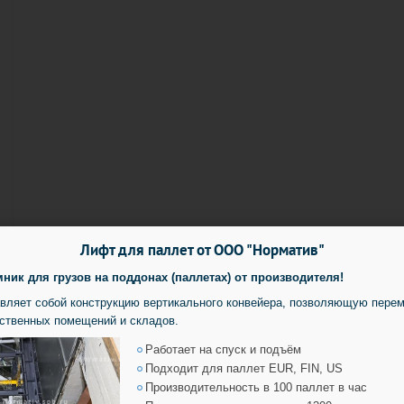
Лифт для паллет от
ООО "Норматив"
к для грузов на поддонах (паллетах) от производителя!
вляет собой конструкцию вертикального конвейера, позволяющую перем
ственных помещений и складов.
Работает на спуск и подъём
Подходит для паллет EUR, FIN, US
Производительность в 100 паллет в час