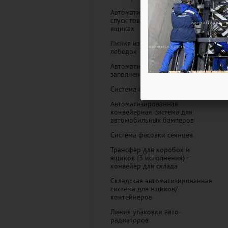
Автоматизированный склад:
спуск товара в пластиковых
ящиках
Линия изготовления лифтовых
лебедок
Автоматическая система
заполнения аптечки
Система сборки холодильников
Автоматизированная
конвейерная система для
автомобильных бамперов
Система фасовки сеянцев
Трансфер для коробок и
ящиков (3 исполнения) -
конвейер для склада
Складская автоматизированная
система для ящиков/
контейнеров
Линия упаковки авто-
радиаторов