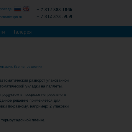
проезда
+ 7 812 388 1866
+ 7 812 373 5959
rmativ.spb.ru
ти
Галерея
нтация. Все направления
 автоматический разворот упакованной
втоматической укладки на паллеты.
 продуктом в процессе непрерывного
. Данное решение применяется для
вки по-разному, например: 2 упаковки
в термоусадочной плёнке.