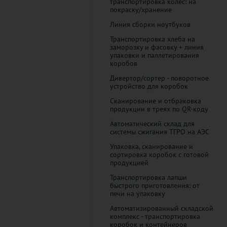
транспортировка колёс: на
покраску/хранение
Линия сборки ноутбуков
Транспортировка хлеба на
заморозку и фасовку + линия
упаковки и паллетирования
коробов
Дивертор/сортер - поворотное
устройство для коробок
Cканирование и отбраковка
продукции в треях по QR-коду
Автоматический склад для
системы сжигания ТГРО на АЭС
Упаковка, сканирование и
сортировка коробок с готовой
продукцией
Транспортировка лапши
быстрого приготовления: от
печи на упаковку
Автоматизированный складской
комплекс - транспортировка
коробок и контейнеров