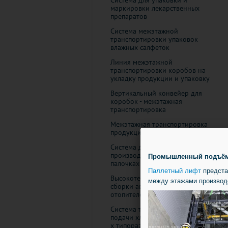
Система для упаковки и
маркировки лекарственных
препаратов
Система межэтажной
транспортировки упаковок
влажных салфеток
Линия межэтажной
транспортировки коробов на
укладку продукции и упаковку
Вертикальный конвейер для
коробок - межэтажная
транспортировка
Межэтажная транспортировка
продукции на молочном заводе
Система для линии
производства карамели на
Промышленный подъёмни
палочках
Паллетный лифт
предста
Высокотехнологичная линия
между этажами производ
сборки автомобильных
отопителей
Система транспортировки и
подачи хлебопекарных форм 2-
х типоразмеров