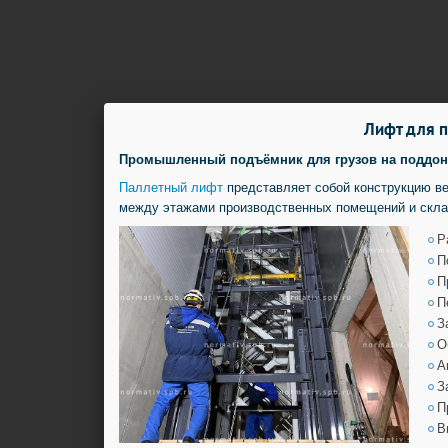
Лифт для п
Промышленный подъёмник для грузов на поддонах
Паллетный лифт
представляет собой конструкцию в
между этажами производственных помещений и скла
Р
П
П
П
З
О
А
З
П
В