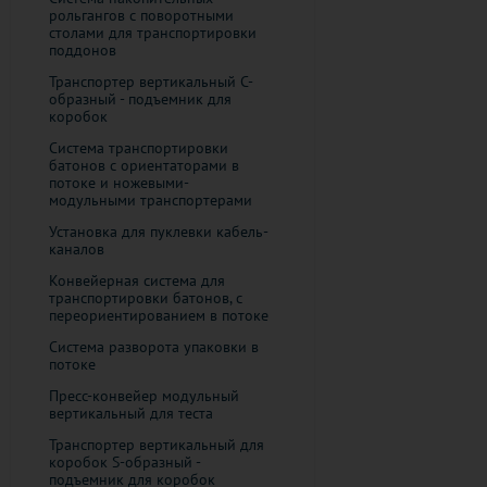
рольгангов с поворотными
столами для транспортировки
поддонов
Транспортер вертикальный C-
образный - подъемник для
коробок
Система транспортировки
батонов с ориентаторами в
потоке и ножевыми-
модульными транспортерами
Установка для пуклевки кабель-
каналов
Конвейерная система для
транспортировки батонов, с
переориентированием в потоке
Система разворота упаковки в
потоке
Пресс-конвейер модульный
вертикальный для теста
Транспортер вертикальный для
коробок S-образный -
подъемник для коробок