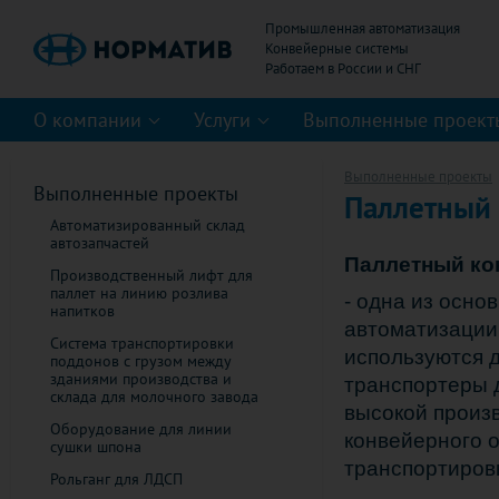
Промышленная автоматизация
Конвейерные системы
О компании
Услуги
Выполненные проект
Выполненные проекты
Выполненные проекты
Паллетный 
Автоматизированный склад
автозапчастей
Паллетный ко
Производственный лифт для
паллет на линию розлива
- одна из осно
напитков
автоматизации 
Система транспортировки
используются д
поддонов с грузом между
зданиями производства и
транспортеры д
склада для молочного завода
высокой произ
Оборудование для линии
конвейерного 
сушки шпона
транспортировк
Рольганг для ЛДСП