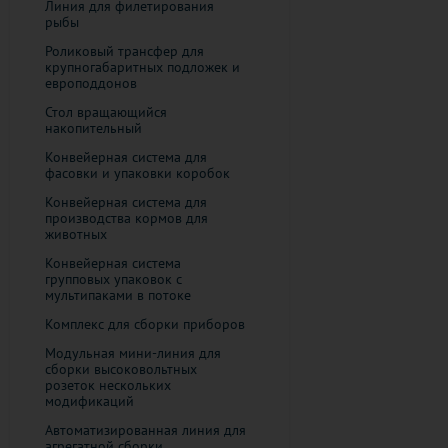
Линия для филетирования
рыбы
Роликовый трансфер для
крупногабаритных подложек и
европоддонов
Стол вращающийся
накопительный
Конвейерная система для
фасовки и упаковки коробок
Конвейерная система для
производства кормов для
животных
Конвейерная система
групповых упаковок с
мультипаками в потоке
Комплекс для сборки приборов
Модульная мини-линия для
сборки высоковольтных
розеток нескольких
модификаций
Автоматизированная линия для
агрегатной сборки