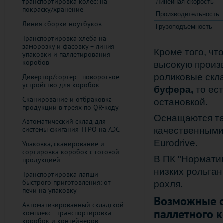
транспортировка колёс: на
Линейная скорость
покраску/хранение
Производительность
Линия сборки ноутбуков
Грузоподъемность
Транспортировка хлеба на
заморозку и фасовку + линия
Кроме того, чт
упаковки и паллетирования
коробов
высокую произ
роликовые скл
Дивертор/сортер - поворотное
устройство для коробок
буфера,
то ес
Cканирование и отбраковка
остановкой.
продукции в треях по QR-коду
Оснащаются та
Автоматический склад для
системы сжигания ТГРО на АЭС
качественными
Eurodrive.
Упаковка, сканирование и
сортировка коробок с готовой
В ПК "Норматив
продукцией
низких рольган
Транспортировка лапши
быстрого приготовления: от
рохля.
печи на упаковку
Возможные о
Автоматизированный складской
паллетного 
комплекс - транспортировка
коробок и контейнеров