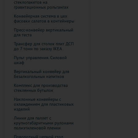
стеклопакетов на
гравитационных рольгангах
Конвейерная система в цех
фасовки салатов в контейнеры
Пресс-конвейер вертикальный
для теста
​Трансфер для стопок плит ДСП
до 7 тонн по заказу IKEA
Пульт управления. Силовой
шкаф
Вертикальный конвейер для
безалкогольных напитков
Комплекс для производства
стеклянных бутылок
Наклонные конвейеры с
охлаждением для пластиковых
изделий
Линия для паллет с
крупногабаритными рулонами
полиэтиленовой пленки
Поворотный цепной стол