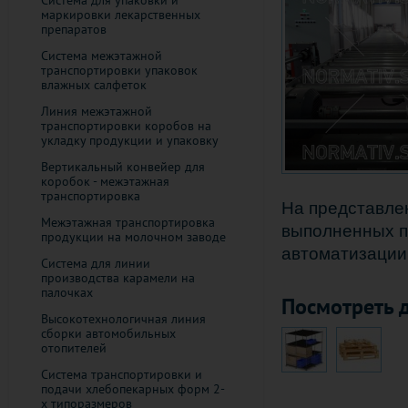
Система для упаковки и
маркировки лекарственных
препаратов
Система межэтажной
транспортировки упаковок
влажных салфеток
Линия межэтажной
транспортировки коробов на
укладку продукции и упаковку
Вертикальный конвейер для
коробок - межэтажная
транспортировка
На представле
Межэтажная транспортировка
выполненных п
продукции на молочном заводе
автоматизации
Система для линии
производства карамели на
палочках
Посмотреть д
Высокотехнологичная линия
сборки автомобильных
отопителей
Система транспортировки и
подачи хлебопекарных форм 2-
х типоразмеров