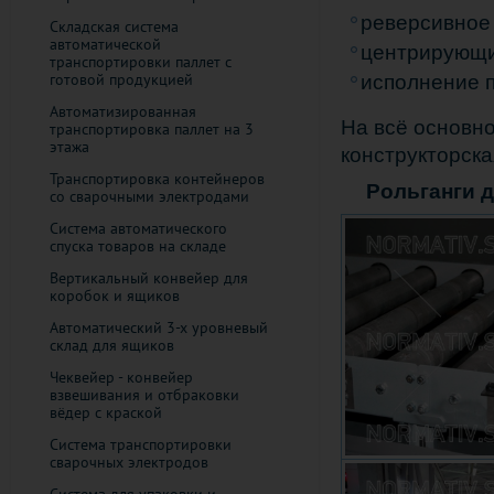
реверсивное
Складская система
автоматической
центрирующи
транспортировки паллет с
готовой продукцией
исполнение п
Автоматизированная
На всё основн
транспортировка паллет на 3
этажа
конструкторска
Транспортировка контейнеров
Рольганги д
со сварочными электродами
Система автоматического
спуска товаров на складе
Вертикальный конвейер для
коробок и ящиков
Автоматический 3-х уровневый
склад для ящиков
Чеквейер - конвейер
взвешивания и отбраковки
вёдер с краской
Система транспортировки
сварочных электродов