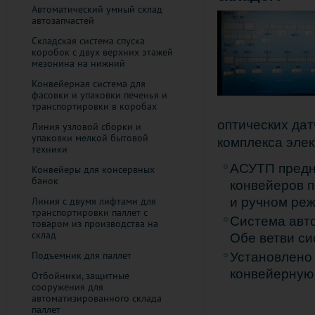
Автоматический умный склад
автозапчастей
Складская система спуска
коробок с двух верхних этажей
мезонина на нижний
Конвейерная система для
фасовки и упаковки печенья и
транспортировки в коробах
оптических да
Линия узловой сборки и
упаковки мелкой бытовой
комплекса элек
техники
АСУТП предн
Конвейеры для консервных
банок
конвейеров п
и ручном ре
Линия с двумя лифтами для
транспортировки паллет с
Система авто
товаром из производства на
склад
Обе ветви си
Подъемник для паллет
Установлено 
конвейерную
Отбойники, защитные
сооружения для
автоматизированного склада
паллет