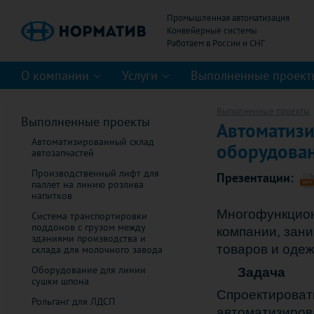
Промышленная автоматизация
Конвейерные системы
О компании
Услуги
Выполненные проект
Выполненные проекты
Выполненные проекты
Автоматиз
Автоматизированный склад
оборудован
автозапчастей
Производственный лифт для
Презентации:
паллет на линию розлива
напитков
Многофункцион
Система транспортировки
поддонов с грузом между
компании, зан
зданиями производства и
товаров и одеж
склада для молочного завода
Оборудование для линии
Задача
сушки шпона
Спроектировать
Рольганг для ЛДСП
автоматизиров