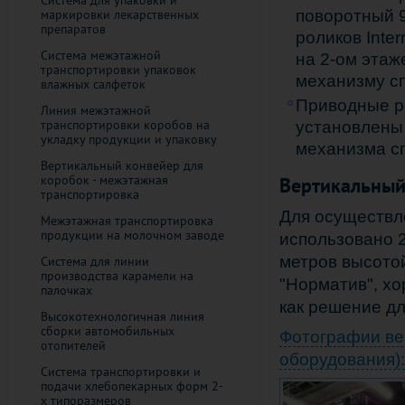
Система для упаковки и
маркировки лекарственных
поворотный 9
препаратов
роликов Inte
Система межэтажной
на 2-ом этаже
транспортировки упаковок
механизму сп
влажных салфеток
Приводные р
Линия межэтажной
транспортировки коробов на
установлены 
укладку продукции и упаковку
механизма сп
Вертикальный конвейер для
коробок - межэтажная
Вертикальный
транспортировка
Для осуществл
Межэтажная транспортировка
продукции на молочном заводе
использовано 2
метров высото
Система для линии
производства карамели на
"Норматив", х
палочках
как решение дл
Высокотехнологичная линия
сборки автомобильных
Фотографии ве
отопителей
оборудования):
Система транспортировки и
подачи хлебопекарных форм 2-
х типоразмеров