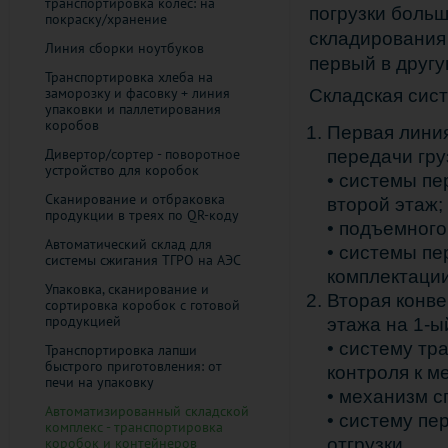
транспортировка колёс: на
погрузки больш
покраску/хранение
складирования 
Линия сборки ноутбуков
первый в другу
Транспортировка хлеба на
заморозку и фасовку + линия
Складская сист
упаковки и паллетирования
коробов
Первая линия
Дивертор/сортер - поворотное
передачи груз
устройство для коробок
• системы пе
Cканирование и отбраковка
второй этаж;
продукции в треях по QR-коду
• подъемного
Автоматический склад для
• системы пе
системы сжигания ТГРО на АЭС
комплектации
Упаковка, сканирование и
Вторая конве
сортировка коробок с готовой
продукцией
этажа на 1-ый
• систему тр
Транспортировка лапши
быстрого приготовления: от
контроля к м
печи на упаковку
• механизм с
Автоматизированный складской
• систему пе
комплекс - транспортировка
коробок и контейнеров
отгрузки.