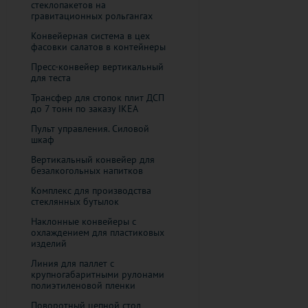
стеклопакетов на
гравитационных рольгангах
Конвейерная система в цех
фасовки салатов в контейнеры
Пресс-конвейер вертикальный
для теста
​Трансфер для стопок плит ДСП
до 7 тонн по заказу IKEA
Пульт управления. Силовой
шкаф
Вертикальный конвейер для
безалкогольных напитков
Комплекс для производства
стеклянных бутылок
Наклонные конвейеры с
охлаждением для пластиковых
изделий
Линия для паллет с
крупногабаритными рулонами
полиэтиленовой пленки
Поворотный цепной стол