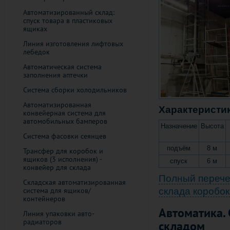
Автоматизированный склад:
спуск товара в пластиковых
ящиках
Линия изготовления лифтовых
лебедок
Автоматическая система
заполнения аптечки
Система сборки холодильников
Автоматизированная
Характеристи
конвейерная система для
автомобильных бамперов
Назначение
Высота
Система фасовки сеянцев
подъём
8 м
Трансфер для коробок и
ящиков (3 исполнения) -
спуск
6 м
конвейер для склада
Полный перече
Складская автоматизированная
система для ящиков/
склада коробок
контейнеров
Автоматика.
Линия упаковки авто-
радиаторов
складом