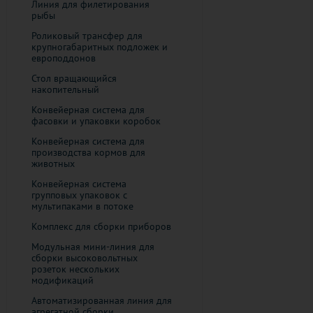
Линия для филетирования
рыбы
Роликовый трансфер для
крупногабаритных подложек и
европоддонов
Стол вращающийся
накопительный
Конвейерная система для
фасовки и упаковки коробок
Конвейерная система для
производства кормов для
животных
Конвейерная система
групповых упаковок с
мультипаками в потоке
Комплекс для сборки приборов
Модульная мини-линия для
сборки высоковольтных
розеток нескольких
модификаций
Автоматизированная линия для
агрегатной сборки