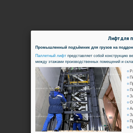
Лифт для п
Промышленный подъёмник для грузов на поддонах
Паллетный лифт
представляет собой конструкцию в
между этажами производственных помещений и скла
Р
П
П
П
З
О
А
З
П
В