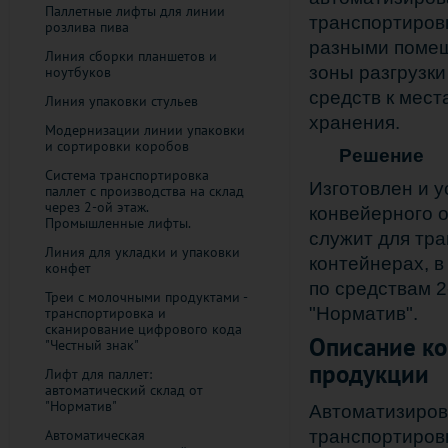
Паллетные лифты для линии
транспортиров
розлива пива
разными помещ
Линия сборки планшетов и
зоны разгрузк
ноутбуков
средств к мест
Линия упаковки стульев
хранения.
Модернизации линии упаковки
и сортировки коробов
Решение
Система транспортировка
Изготовлен и у
паллет с производства на склад
через 2-ой этаж.
конвейерного 
Промышленные лифты.
служит для тра
Линия для укладки и упаковки
контейнерах, в
конфет
по средствам 
Треи с молочными продуктами -
"Норматив".
транспортировка и
сканирование цифрового кода
Описание ко
"Честный знак"
продукции
Лифт для паллет:
автоматический склад от
"Норматив"
Автоматизиров
транспортировк
Автоматическая