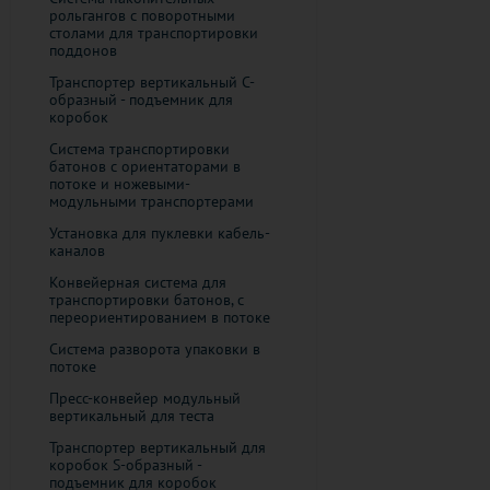
рольгангов с поворотными
столами для транспортировки
поддонов
Транспортер вертикальный C-
образный - подъемник для
коробок
Система транспортировки
батонов с ориентаторами в
потоке и ножевыми-
модульными транспортерами
Установка для пуклевки кабель-
каналов
Конвейерная система для
транспортировки батонов, с
переориентированием в потоке
Система разворота упаковки в
потоке
Пресс-конвейер модульный
вертикальный для теста
Транспортер вертикальный для
коробок S-образный -
подъемник для коробок