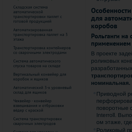
Складская система
Особенности
автоматической
для автомат
транспортировки паллет с
готовой продукцией
коробов
Автоматизированная
транспортировка паллет на 3
Рольганги на
этажа
применением р
Транспортировка контейнеров
со сварочными электродами
В проекте зад
роликовых конв
Система автоматического
спуска товаров на складе
разработанны
Вертикальный конвейер для
транспортиро
коробок и ящиков
номинальная.
Автоматический 3-х уровневый
склад для ящиков
Приводной р
перфорирован
Чеквейер - конвейер
взвешивания и отбраковки
поворотные с
вёдер с краской
Interroll. В
Система транспортировки
ом этаже, гд
сварочных электродов
Роликовый п