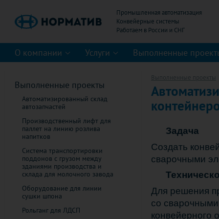
Промышленная автоматизация
Конвейерные системы
О компании
Услуги
Выполненные проект
Выполненные проекты
Выполненные проекты
Автоматизи
Автоматизированный склад
контейнеро
автозапчастей
Производственный лифт для
паллет на линию розлива
З
адача
напитков
Создать конве
Система транспортировки
сварочными эл
поддонов с грузом между
зданиями производства и
склада для молочного завода
Техническ
Оборудование для линии
Для решения п
сушки шпона
со сварочными 
Рольганг для ЛДСП
конвейерного 