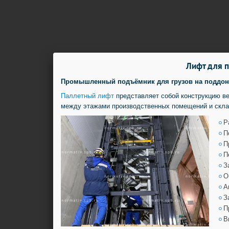
Лифт для п
Промышленный подъёмник для грузов на поддонах
Паллетный лифт
представляет собой конструкцию в
между этажами производственных помещений и скла
Р
П
П
П
З
О
А
З
П
В