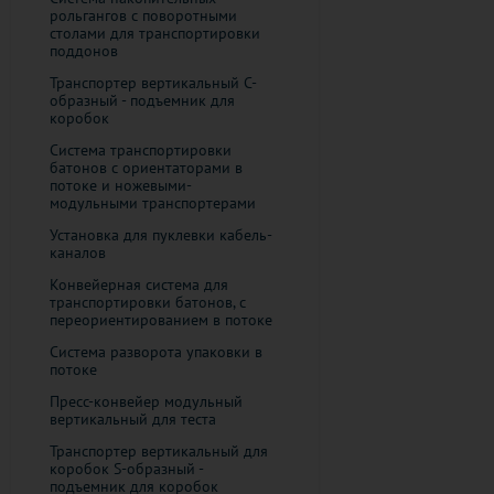
рольгангов с поворотными
столами для транспортировки
поддонов
Транспортер вертикальный C-
образный - подъемник для
коробок
Система транспортировки
батонов с ориентаторами в
потоке и ножевыми-
модульными транспортерами
Установка для пуклевки кабель-
каналов
Конвейерная система для
транспортировки батонов, с
переориентированием в потоке
Система разворота упаковки в
потоке
Пресс-конвейер модульный
вертикальный для теста
Транспортер вертикальный для
коробок S-образный -
подъемник для коробок