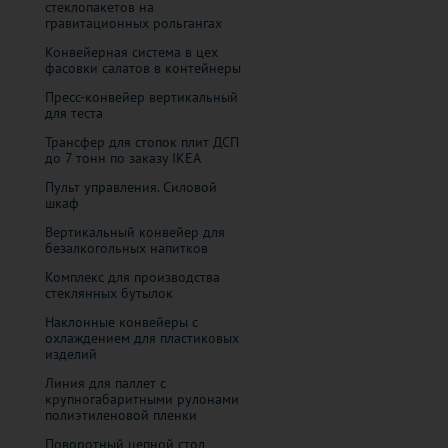
стеклопакетов на
гравитационных рольгангах
Конвейерная система в цех
фасовки салатов в контейнеры
Пресс-конвейер вертикальный
для теста
​Трансфер для стопок плит ДСП
до 7 тонн по заказу IKEA
Пульт управления. Силовой
шкаф
Вертикальный конвейер для
безалкогольных напитков
Комплекс для производства
стеклянных бутылок
Наклонные конвейеры с
охлаждением для пластиковых
изделий
Линия для паллет с
крупногабаритными рулонами
полиэтиленовой пленки
Поворотный цепной стол