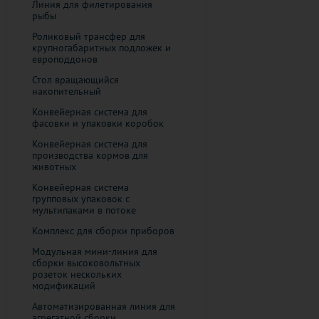
Линия для филетирования
рыбы
Роликовый трансфер для
крупногабаритных подложек и
европоддонов
Стол вращающийся
накопительный
Конвейерная система для
фасовки и упаковки коробок
Конвейерная система для
производства кормов для
животных
Конвейерная система
групповых упаковок с
мультипаками в потоке
Комплекс для сборки приборов
Модульная мини-линия для
сборки высоковольтных
розеток нескольких
модификаций
Автоматизированная линия для
агрегатной сборки