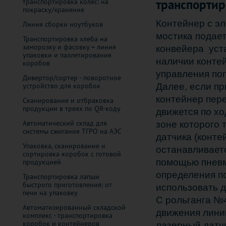
транспортир
транспортировка колёс: на
покраску/хранение
Контейнер с э
Линия сборки ноутбуков
мостика подает
Транспортировка хлеба на
заморозку и фасовку + линия
конвейера уст
упаковки и паллетирования
наличии контей
коробов
управления пог
Дивертор/сортер - поворотное
Далее, если пр
устройство для коробок
контейнер пер
Cканирование и отбраковка
продукции в треях по QR-коду
движется по хо
Автоматический склад для
зоне которого 
системы сжигания ТГРО на АЭС
датчика (конте
Упаковка, сканирование и
останавливает
сортировка коробок с готовой
помощью пневм
продукцией
определения п
Транспортировка лапши
быстрого приготовления: от
использовать 
печи на упаковку
С рольганга №4
Автоматизированный складской
движения линии
комплекс - транспортировка
коробок и контейнеров
лазерный датч