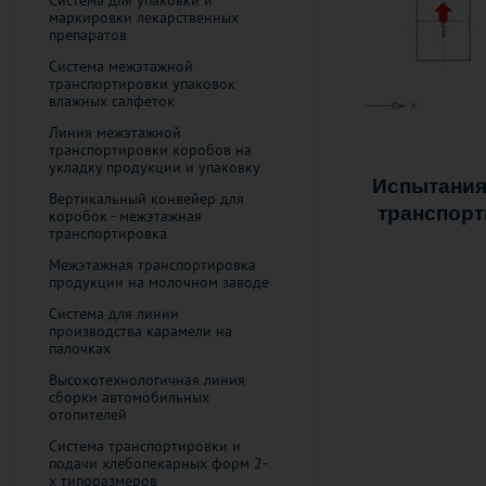
Система для упаковки и
маркировки лекарственных
препаратов
Система межэтажной
транспортировки упаковок
влажных салфеток
Линия межэтажной
транспортировки коробов на
укладку продукции и упаковку
Испытания
Вертикальный конвейер для
транспорт
коробок - межэтажная
транспортировка
Межэтажная транспортировка
продукции на молочном заводе
Система для линии
производства карамели на
палочках
Высокотехнологичная линия
сборки автомобильных
отопителей
Система транспортировки и
подачи хлебопекарных форм 2-
х типоразмеров