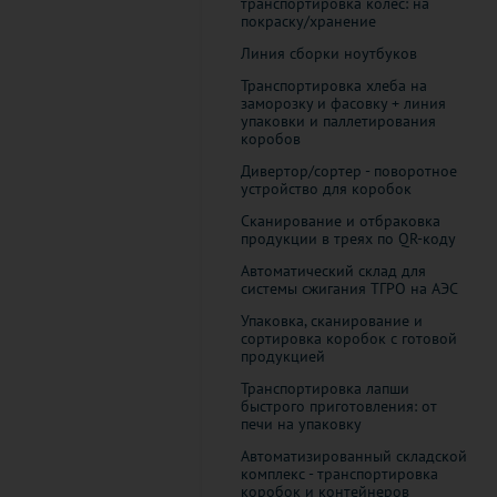
транспортировка колёс: на
покраску/хранение
Линия сборки ноутбуков
Транспортировка хлеба на
заморозку и фасовку + линия
упаковки и паллетирования
коробов
Дивертор/сортер - поворотное
устройство для коробок
Cканирование и отбраковка
продукции в треях по QR-коду
Автоматический склад для
системы сжигания ТГРО на АЭС
Упаковка, сканирование и
сортировка коробок с готовой
продукцией
Транспортировка лапши
быстрого приготовления: от
печи на упаковку
Автоматизированный складской
комплекс - транспортировка
коробок и контейнеров