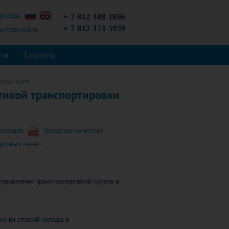
проезда
+ 7 812 388 1866
+ 7 812 373 5959
rmativ.spb.ru
ти
Галерея
сплуатации
тикой транспортировки
складов
Складская логистика
орочные линии
правления транспортировкой грузов в
го из этажей склада в