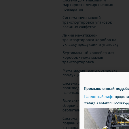
Система для упаковки и
маркировки лекарственных
препаратов
Система межэтажной
транспортировки упаковок
влажных салфеток
Линия межэтажной
транспортировки коробов на
укладку продукции и упаковку
Вертикальный конвейер для
коробок - межэтажная
транспортировка
Межэтажная транспортировка
продукции на молочном заводе
Система для линии
производства карамели на
Промышленный подъёмни
палочках
Паллетный лифт
предста
Высокотехнологичная линия
между этажами производ
сборки автомобильных
отопителей
Система транспортировки и
подачи хлебопекарных форм 2-
х типоразмеров