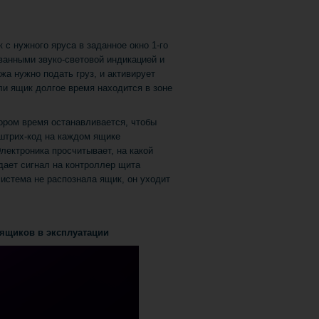
с нужного яруса в заданное окно 1-го
анными звуко-световой индикацией и
жа нужно подать груз, и активирует
ли ящик долгое время находится в зоне
тором время останавливается, чтобы
штрих-код на каждом ящике
лектроника просчитывает, на какой
дает сигнал на контроллер щита
истема не распознала ящик, он уходит
ящиков в эксплуатации