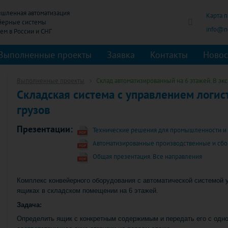
шленная автоматизация
Карта 
йерные системы
info@no
Выполненные проекты
Заявка
Контакты
Новос
Выполненные проекты
Склад автоматизированный на 6 этажей. В эк
Складская система с управлением логис
грузов
Презентации:
Технические решения для промышленности и 
Автоматизированные производственные и сб
Общая презентация. Все направления
Комплекс конвейерного оборудования с автоматической системой у
ящиках в складском помещении на 6 этажей.
Задача:
Определить ящик с конкретным содержимым и передать его с одно