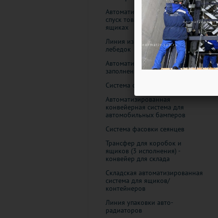
Автоматизированный склад:
спуск товара в пластиковых
ящиках
Линия изготовления лифтовых
лебедок
Автоматическая система
заполнения аптечки
Система сборки холодильников
Автоматизированная
конвейерная система для
автомобильных бамперов
Система фасовки сеянцев
Трансфер для коробок и
ящиков (3 исполнения) -
конвейер для склада
Складская автоматизированная
система для ящиков/
контейнеров
Линия упаковки авто-
радиаторов