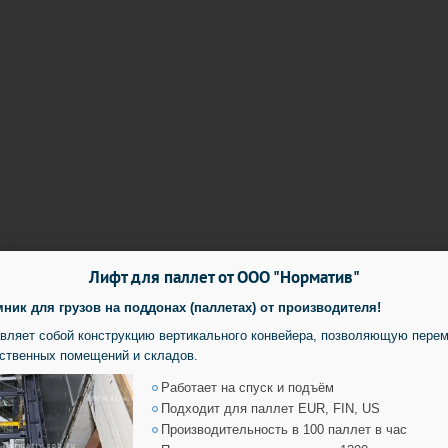
Лифт для паллет от
ООО "Норматив"
к для грузов на поддонах (паллетах) от производителя!
вляет собой конструкцию вертикального конвейера, позволяющую перем
ственных помещений и складов.
Работает на спуск и подъём
Подходит для паллет EUR, FIN, US
Производительность в 100 паллет в час