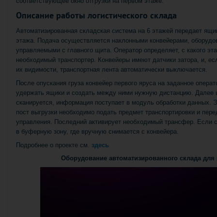
соответствующее окно отгрузки на первом этаже.
Описание работы логистического склада
Автоматизированная складская система на 6 этажей передает ящик 
этажа. Подача осуществляется наклонными конвейерами, оборудов
управляемыми с главного щита. Оператор определяет, с какого эта
необходимый транспортер. Конвейеры имеют датчики затора, и, ес
их видимости, транспортная лента автоматически выключается.
После опускания груза конвейер первого яруса на заданное опера
удержать ящики и создать между ними нужную дистанцию. Далее 
сканируется, информация поступает в модуль обработки данных. Э
пост выгрузки необходимо подать предмет транспортировки и пере
управления. Последний активирует необходимый трансфер. Если с
в буферную зону, где вручную снимается с конвейера.
Подробнее о проекте см.
здесь
Оборудование автоматизированного склада для 