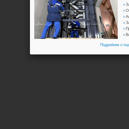
З
О
А
З
П
В
Подробнее о по