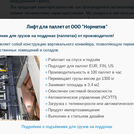
оборудования Optima.
Эта продукция заинтересовала нас как производителя автоматизи
своими техническими характеристиками. Мы увидели в ней большо
импортным изделиям известных брендов. Будем рассматривать во
проектах ООО "Норматив" по промышленной автоматизации для пр
Лифт для паллет от
ООО "Норматив"
к для грузов на поддонах (паллетах) от производителя!
вляет собой конструкцию вертикального конвейера, позволяющую перем
ственных помещений и складов.
Работает на спуск и подъём
Подходит для паллет EUR, FIN, US
Производительность в 100 паллет в час
Перемещает грузы весом до 1300 кг
Занимает площадь в 3,4 м2
Обеспечен системой безопасности
Автоматическое управление (АСУТП)
Загрузка с тележки-рохли или автоматическог
Продукт импортозамещения
Выполнен в стильном дизайне
Подробнее о подъёмнике для грузов на поддонах