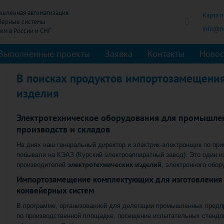
шленная автоматизация
Карта 
йерные системы
info@no
Выполненные проекты
Заявка
Контакты
Новос
В поисках продуктов импортозамещения
изделия
Электротехническое оборудования для промышле
производств и складов
На днях наш генеральный директор и электрик-электронщик по при
побывали на КЭАЗ (Курский электроаппаратный завод). Это один и
производителей
электротехнических изделий
, электронного обо
Импортозамещение комплектующих для изготовления
конвейерных систем
В программе, организованной для делегации промышленных предпри
по производственной площадке, посещение испытательных стендов