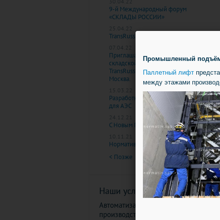
30.04.22
9-й Международный форум
«СКЛАДЫ РОССИИ»
25.04.22
TransRussia 2022, г. Москва.
07.04.22
Приглашаем на выставку по
Промышленный подъёмни
складской логистике:
TransRussia, 12-14 апреля 2022, г.
Паллетный лифт
предста
Москва.
между этажами производ
15.03.22
Разработка проекта на экспорт
для АЭС
24.12.21
С Новым Годом и Рождеством!
10.11.21
Нормативу 33!
< Позже
2 из 9
Раньше >
Наши услуги
Автоматизация склада и
производства