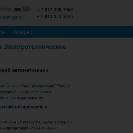
проезда
+ 7 812 388 1866
+ 7 812 373 5959
rmativ.spb.ru
ти
Галерея
. Электротехнические
нной автоматизации
глашению коллег из компании "Толедо"
з крупнейших отечественных
рудования и компонентов.
 автоматизированных
ятий из г.Петербурга, были: экскурсия
 и презентация новой линейки