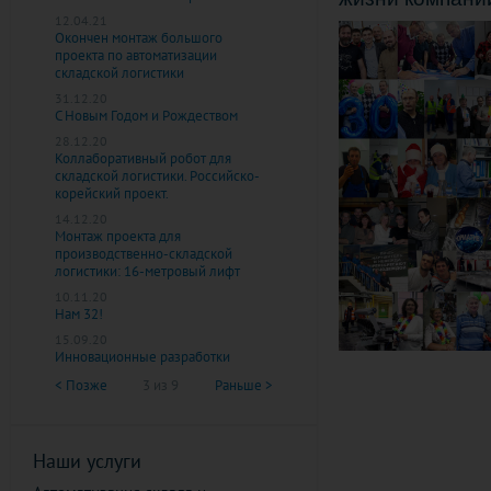
12.04.21
Окончен монтаж большого
проекта по автоматизации
складской логистики
31.12.20
С Новым Годом и Рождеством
28.12.20
Коллаборативный робот для
складской логистики. Российско-
корейский проект.
14.12.20
Монтаж проекта для
производственно-складской
логистики: 16-метровый лифт
10.11.20
Нам 32!
15.09.20
Инновационные разработки
< Позже
3 из 9
Раньше >
Наши услуги