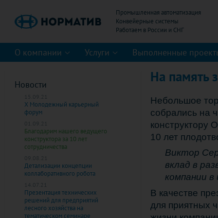
Промышленная автоматизация
Конвейерные системы
О компании
Услуги
Выполненные проект
На память 
Новости
15.09.21
Небольшое тор
Х Молодежный карьерный
собрались на 
форум
конструктору О
01.09.21
Благодарим нашего ведущего
10 лет плодотв
конструктора за 10 лет
сотрудничества
Виктор Сер
09.08.21
вклад в ра
Детализации концепции
коллаборативного робота
компании в
14.07.21
В качестве пр
Презентация технических
решений для предприятий
для приятных 
лесного хозяйства на
тематическом семинаре
жизни компани