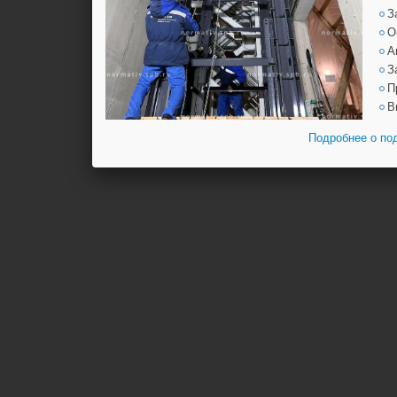
З
О
А
З
П
В
Подробнее о по